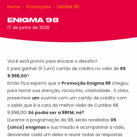
Home
Promoções
ENIGMA 98
ENIGMA 98
17 de junho de 2026
Você está pronto para encarar o desafio?
E para ganhar 01 (um) cartão de crédito no valor de
R$
9.998,00
?
Então fica esperto que a
Promoção Enigma 98
chegou
para testar sua atenção, raciocínio, criatividade… E claro,
presentear
um
ouvinte com um cartão de crédito com
o saldo que é a cara da melhor rádio de Curitiba: R$
9.998,00!
Só podia ser a 98FM, né?
Durante a programação da 98, serão revelados
05
(cinco) enigmas
e sua missão é acompanhar a rádio,
desvendar cada um deles e reunir todas as respostas.