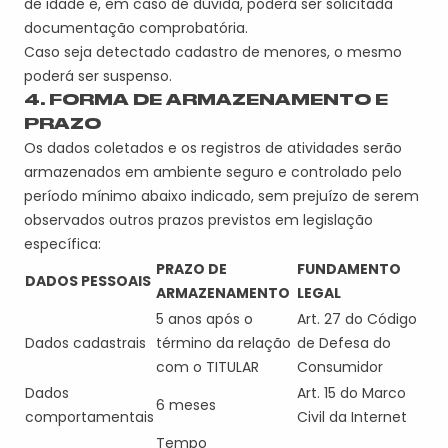
de idade
e, e
m caso de dúvida, poderá ser solicitada
documentação comprobatória
.
Caso seja d
etec
tado cadastro
de menores
, o mesmo
poderá ser
suspenso.
4. FORMA DE ARMAZENAMENTO E
PRAZO
Os dados coletados e os registros de atividades serão
armazenados em ambiente seguro e controlado pelo
período mínimo abaixo indicado, sem prejuízo de serem
observados outros prazos previstos em legislação
específica:
PRAZO DE
FUNDAMENTO
DADOS PESSOAIS
ARMAZENAMENTO
LEGAL
5 anos após o
Art. 27 do Código
Dados cadastrais
término da relação
de Defesa do
com o
TITULAR
Consumidor
Dados
Art. 15 do Marco
6 meses
comportamentais
Civil da Internet
Tempo