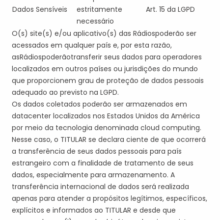
Dados Sensíveis
estritamente
Art. 15 da LGPD
necessário
O(s) site(s)
e/ou aplicativo
(s)
da
s
Rádio
s
poderão ser
acessados em qualquer país e, por esta razão,
a
s
Rádio
s
poder
ão
transferir seus dados
para operadores
localizados em outros países ou jurisdições do mundo
que proporcionem grau de proteção de dados pessoais
adequado ao previsto na LGPD.
Os dados coletados poderão ser armazenados em
datacenter localizados nos Estados Unidos da América
por meio da tecnologia denominada
cloud
computing
.
Nesse caso, o
TITULAR
se declara ciente de que ocorrerá
a transferência de seus dados pessoais para país
estrangeiro com a finalidade de tratamento de seus
dados, especialmente para armazenamento. A
transferência internacional de dados será realizada
apenas para atender a propósitos legítimos, específicos,
explícitos e informados ao
TITULAR
e desde que