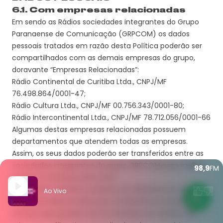
6.
1. Com empresas relacionadas
Em sendo a
s Rádios
sociedades integrantes do Grupo
Paranaense de Comunicação (GRPCOM) os dados
pessoais tratados em razão desta Política poderão ser
compartilhados com as demais empresas do grupo,
doravante “Empresas Relacionadas”:
Rádio Continental de Curitiba Ltda., CNPJ/MF
76.498.864/0001-47
;
Rádio Cultura Ltda., CNPJ/MF 00.756.343/0001-80
;
Rádio Intercontine
n
tal Ltda., CNPJ/MF 78.712.056/0001-66
Algumas destas empresas relacionadas possuem
departamentos que atendem todas as empresas.
Assim, os seus dados poderão ser transferidos entre as
sociedades integrantes do grupo GRPCOM para melhor
98,9
FM
prestar os Serviços para Você.
Seus dados também poderão ser utilizados por estas
Ao Vivo
Empresas Relacionadas para (i) identificar produtos e
serviços que possam ser do interesse do usuário; (
ii
)