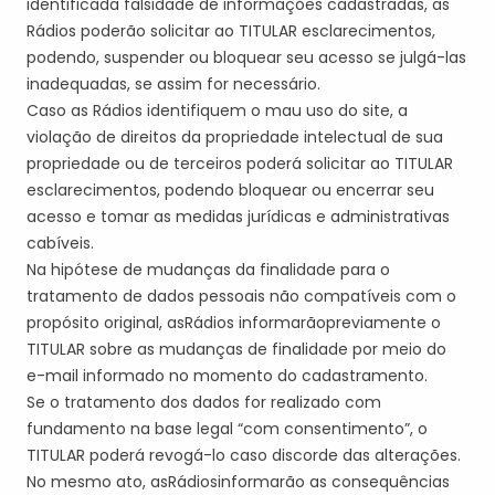
identificada falsidade de informações cadastradas, a
s
Rádios poderão
solicitar ao
TITULAR
esclarecimentos,
podendo, suspender ou bloquear seu acesso se julgá-las
inadequadas, se assim for necessário.
Caso
a
s
Rádio
s
identifique
m
o mau uso do site, a
violação de direitos da propriedade intelectual de sua
propriedade ou de terceiros poderá solicitar ao
TITULAR
esclarecimentos, podendo bloquear ou encerrar seu
acesso e tomar as medidas jurídicas e administrativas
cabíveis.
Na hipótese de mudanças da finalidade para o
tratamento de dados pessoais não compatíveis com o
propósito original, a
s
Rádio
s
informar
ão
previamente o
TITULAR
sobre as mudanças de finalidade por meio do
e-mail informado no momento do cadastramento.
Se o tratamento dos dados for realizado com
fundamento na base legal “com consentimento”, o
TITULAR
poderá revogá-lo caso discorde das alterações.
No mesmo ato, a
s
Rádio
s
i
nformar
ão
as consequências