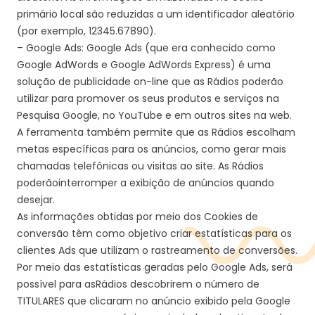
primário local são reduzidas a um identificador aleatório
(por exemplo, 12345.67890).
– Google
Ads
: Google
Ads
(que era conhecido como
Google
AdWords
e Google
AdWords
Express) é uma
solução de publicidade on-line que a
s Rádios poderão
utilizar para promover os seus produtos e serviços na
Pesquisa Google, no YouTube e em outros sites na web.
A ferramenta também permite que a
s Rádios
escolha
m
metas específicas para os anúncios, como gerar mais
chamadas telefônicas ou visitas ao site. A
s Rádios
poder
ão
interromper a exibição de anúncios quando
desejar.
As informações obtidas por meio dos Cookies de
conversão têm como objetivo criar estatísticas para os
clientes
Ads
que utilizam o rastreamento de conversões.
Por meio das estatísticas geradas pelo Google
Ads
, será
possível para a
s
Rádio
s
descobrir
em
o número de
TITULAR
ES
que clicaram no anúncio exibido pela Google