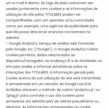
um e-mail é aberto. As
tags
de pixel costumam ser
usadas juntamente com cookies e as informações de
utilização do site pelos
TITULAR
ES
podem ser
compartilhadas com um operador e/ou controlador
como, por exemplo, uma agência de publicidade para
que ela possa direcionar anúncios nos banners no
website.
– Google
Analytics
: Serviço de análise web fornecido
pela Google, Inc. (“Google”). O Google
Analytics
coleta
cookies primários, dados relacionados ao
dispositivo/navegador, ao endereço IP e às atividades no
site para avaliar e informar estatísticas sobre as
interações dos
TITULAR
ES
. A informação gerada pelo
Cookie acerca da sua utilização do site será transmitida
e armazenada em um servidor da Google nos EUA.
A
s Rádios ativaram
o método de coleta “analytics.js” ou
“gtag.js” para controlar o uso dos cookies para
armazenar um identificador de cliente pseudônimo ou
aleatório. As informações armazenadas no cookie