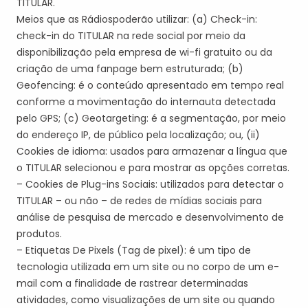
TITULAR
.
Meios que a
s Rádios
poderão u
tilizar: (a) Check-in:
check-in do
TITULAR
na rede social por meio da
disponibilização pela empresa de
wi-fi
gratuito ou da
criação de uma fanpage bem estruturada; (b)
Geofencing
: é o conteúdo apresentado em tempo real
conforme a movimentação do internauta detectada
pelo GPS; (c)
Geotargeting
: é a segmentação, por meio
do endereço IP, de público pela localização; ou, (
ii
)
Cookies de idioma: usados para armazenar a língua que
o
TITULAR
selecionou e para mostrar as opções corretas.
– Cookies de Plug-ins Sociais: utilizados para detectar o
TITULAR
– ou não – de redes de mídias sociais para
análise de pesquisa de mercado e desenvolvimento de
produtos.
– Etiquetas De Pixels (
Tag
de pixel): é um tipo de
tecnologia utilizada em um site ou no corpo de um e-
mail com a finalidade de rastrear determinadas
atividades, como visualizações de um site ou quando