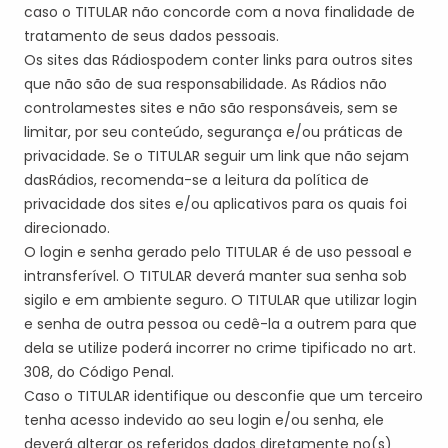
caso o
TITULAR
não concorde com a nova finalidade de
tratamento de seus dados pessoais.
O
s
site
s
da
s
Rádio
s
pode
m
conter links para outros sites
que não são de sua responsabilidade.
As Rádios n
ão
controla
m
estes sites e não
são responsáveis
, sem se
limitar, por seu conteúdo, segurança e/ou práticas de
privacidade. Se o
TITULAR
seguir um link que não
seja
m
da
s
Rádio
s,
recomenda-se a leitura da política de
privacidade dos sites e/ou aplicativos para os quais foi
direcionado.
O login e senha gerado pelo
TITULAR
é de uso pessoal e
intransferível. O
TITULAR
deverá manter sua senha sob
sigilo e em ambiente seguro. O
TITULAR
que utilizar login
e senha de outra pessoa ou cedê-la a outrem para que
dela se utilize poderá incorrer no crime tipificado no art.
308, do Código Penal.
Caso o
TITULAR
identifique ou desconfie que um terceiro
tenha acesso indevido ao seu login e/ou senha, ele
deverá alterar os referidos dados diretamente no(s)