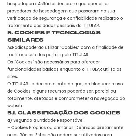
hospedagem.
A
s
Rádio
s
declara
m
que apenas os
provedores de hospedagem que passaram na sua
verificação de segurança e confiabilidade realizarão o
tratamento dos dados pessoais do
TITULAR
.
5. COOKIES E TECNOLOGIAS
SIMILARES
A
s
Rádio
s
pode
r
ão
utilizar “Cookies” com a finalidade de
facilitar o uso dos portais pelo
TITULAR
.
Os “Cookies” são necessários para oferecer
funcionalidades básicas enquanto o
TITULAR
utiliza o
s
sites.
O
TITULAR
se declara ciente de que, ao bloquear o uso
de Cookies, alguns
recursos
poderão ser, parcial ou
totalmente, afetados e comprometer a navegação do
website.
5.1. CLASSIFICAÇÃO DOS COOKIES
a) Segundo a Entidade Responsável:
– Cookies Próprios
ou primários
: Definidos diretamente
pela
s Rádios
.
Estes não podem ser utilizados para