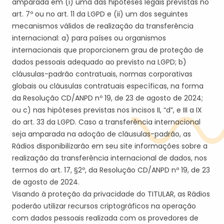
amparada em (i) uma das hipóteses legais previstas no
art. 7º ou no art. 11 da LGPD e (
ii
) um dos seguintes
mecanismos válidos de realização da transferência
internacional: a) para países ou organismos
internacionais que proporcionem grau de proteção de
dados pessoais adequado ao previsto na LGPD; b)
cláusulas-padrão contratuais, normas corporativas
globais ou cláusulas contratuais específicas, na forma
da Resolução CD/ANPD nº 19, de 23 de agosto de 2024;
ou c) nas hipóteses previstas nos incisos II, “d”, e III a IX
do art. 33 da LGPD. Caso a transferência internacional
seja amparada na adoção de cláusulas-padrão, a
s
Rádios
disponibilizar
ão
em seu site informações sobre a
realização da transferência internacional de dados, nos
termos do art. 17, §2º, da Resolução CD/ANPD nº 19, de 23
de agosto de 2024.
Visando à proteção da privacidade do
TITULAR
,
a
s Rádios
poder
ão
utilizar recursos criptográficos na operação
com dados pessoais realizada com os provedores de