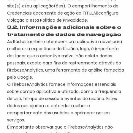
site(s) e/ou aplicação(
ões
). O compartilhamento de
Credenciais decorrente de ação do
TITULAR
configura
violação a esta Política de Privacidade.
3.2. Informações adicionais sobre o
tratamento de dados de navegação
A
s
Rádio
s
também oferece
m
um aplicativo móvel para
melhorar a experiência do Usuário, logo, é importante
destacar que o aplicativo móvel não coleta dados
pessoais, exceto para fins de rastreamento através do
Firebase
Analytics
, uma ferramenta de análise fornecida
pelo Google.
O
Firebase
Analytics
fornece informações essenciais
sobre como
o aplicativo é utilizado, como a frequência
de uso, tempo de sessão e eventos do usuário. Estes
dados nos ajudam a entender melhor o
comportamento dos usuários e aprimorar nossos
serviços.
É importante observar que o
Firebase
Analytics
não