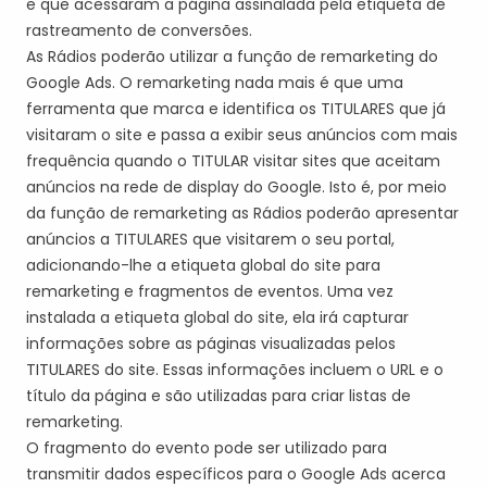
e que acessaram a página assinalada pela etiqueta de
rastreamento de conversões.
A
s Rádios poderão
utilizar a função de remarketing do
Google
Ads
. O remarketing nada mais é que uma
ferramenta que marca e identifica os
TITULAR
ES
que já
visitaram o site e passa a exibir seus anúncios com mais
frequência quando o
TITULAR
visitar sites que aceitam
anúncios na rede de display do Google. Isto é, por meio
da função de remarketing
a
s Rádios poderão
apresentar
anúncios a
TITULAR
ES
que visitar
e
m o seu
portal,
adicionando-lhe a etiqueta global do site para
remarketing e fragmentos de eventos. Uma vez
instalada a etiqueta global do site, ela irá
capturar
informações sobre as páginas visualizadas pelos
TITULAR
ES
do site. Essas informações incluem o URL e o
título da página e são utilizadas para criar listas de
remarketing.
O fragmento do evento pode ser utilizado para
transmitir dados específicos para o Google
Ads
acerca