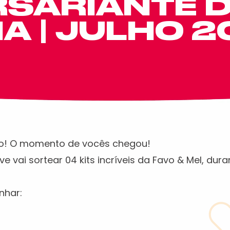
RSARIANTE 
A | JULHO 2
lho! O momento de vocês chegou!
vai sortear 04 kits incríveis da Favo & Mel, dura
nhar: