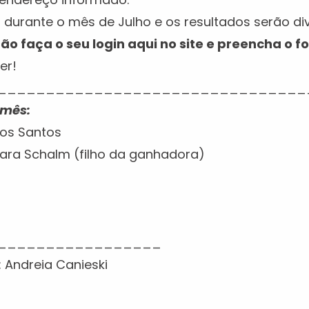
 durante o mês de Julho e os resultados serão div
o faça o seu login aqui no site e preencha o f
er!
________________________________
 mês:
dos Santos
mara Schalm (filho da ganhadora)
_________________
 Andreia Canieski