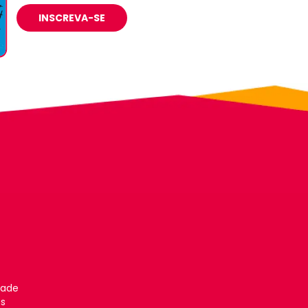
INSCREVA-SE
dade
es