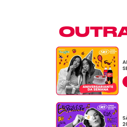
OUTR
A
S
S
2