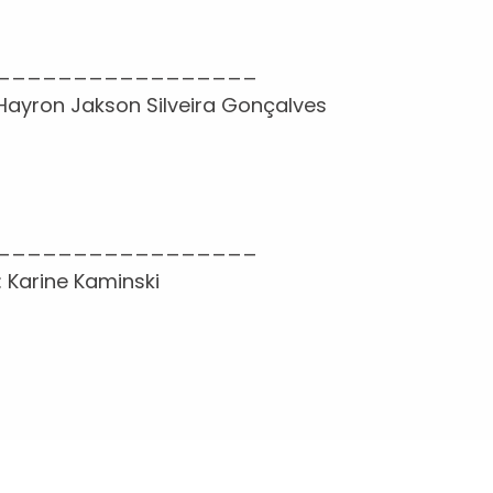
_________________
Hayron Jakson Silveira Gonçalves
_________________
 Karine Kaminski