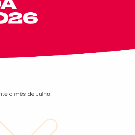
DA
026
nte o mês de Julho.