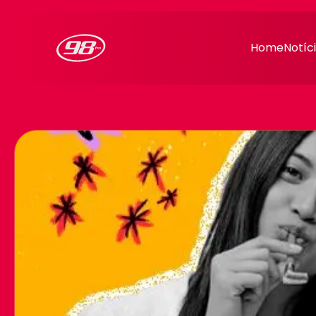
98FM Curitiba
Home
Notíc