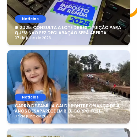
Notícias
IR 2025: CONSULTA A LOTE DE RESTITUIÇÃO PARA
QUEM NÃO FEZ DECLARAÇÃO SERÁ ABERTA...
07 de julho de 2026
Notícias
CARRO DE FAMÍLIA CAI DE PONTE E CRIANÇA DE 4
ANOS DESAPARECE EM RIO; CORPO FOI E...
07 de julho de 2026