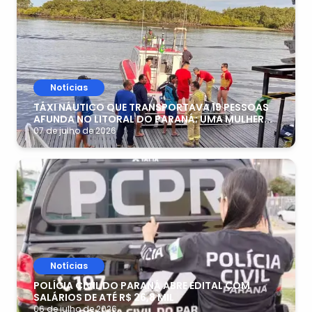
Notícias
TÁXI NÁUTICO QUE TRANSPORTAVA 19 PESSOAS
AFUNDA NO LITORAL DO PARANÁ; UMA MULHER...
07 de julho de 2026
Notícias
POLÍCIA CIVIL DO PARANÁ ABRE EDITAL COM
SALÁRIOS DE ATÉ R$ 26,8 MIL
06 de julho de 2026