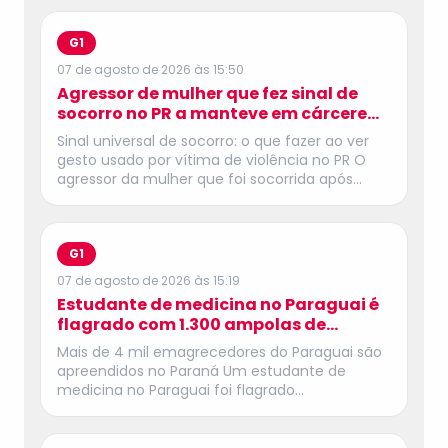
G1
07 de agosto de 2026 às 15:50
Agressor de mulher que fez sinal de
socorro no PR a manteve em cárcere
privado, diz delegado
Sinal universal de socorro: o que fazer ao ver
gesto usado por vítima de violência no PR O
agressor da mulher que foi socorrida após
fazer o sinal universal de socorro e receber
ajuda de testemunhas em Pitanga, na região
central do Paraná, também está sendo
investigado pelo crime de cárcere privado. A
G1
informação foi revelada nesta sexta-feira (7)
07 de agosto de 2026 às 15:19
pelo delegado William Gama Assunção.
Estudante de medicina no Paraguai é
Segundo ele, na segunda-feira (3), após invadir
flagrado com 1.300 ampolas de
a casa da ex-companheira, o homem a
tirzepatida em fiscalização no Paraná
manteve sobre o controle dele por
Mais de 4 mil emagrecedores do Paraguai são
aproximadamente 6 horas e a agrediu com
apreendidos no Paraná Um estudante de
socos, chutes e com um cabo de vassoura. Em
medicina no Paraguai foi flagrado
seguida, ele a obrigou a sair com ele rumo à
transportando 1,3 mil medicamentos
casa do atual namorado dela para "tirar
emagrecedores durante uma fiscalização da
satisfação". Foi nesse trajeto que ela fez o
Receita Federal na Ponte Internacional da