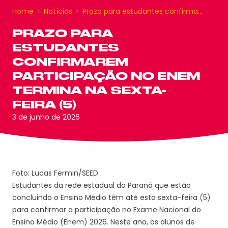
Home
Notícias
Prazo para estudantes confirma…
PRAZO PARA
ESTUDANTES
CONFIRMAREM
PARTICIPAÇÃO NO ENEM
TERMINA NA SEXTA-
FEIRA (5)
3 de junho de 2026
Foto: Lucas Fermin/SEED
Estudantes da rede estadual do Paraná que estão
concluindo o Ensino Médio têm até esta sexta-feira (5)
para confirmar a participação no Exame Nacional do
Ensino Médio (Enem) 2026. Neste ano, os alunos de