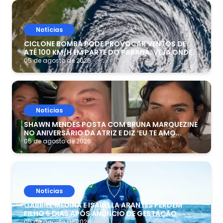
Notícias
CICLONE BOMBA PODE PROVOCAR VENTOS DE
ATÉ 100 KM/H EM PARTE DO PARANÁ; VEJA ONDE...
05 de agosto de 2026
Notícias
SHAWN MENDES POSTA COM BRUNA MARQUEZINE
NO ANIVERSÁRIO DA ATRIZ E DIZ ‘EU TE AMO...
05 de agosto de 2026
Notícias
GABRIEL MEDINA E ISABELLA ARANTES PERDEM
FILHO 5 DIAS APÓS ANÚNCIO DE GESTAÇÃO
05 de agosto de 2026