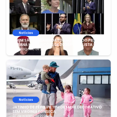
Notícias
QUEM SÃO OS CANDIDATOS AO SENADO PELO
PARANÁ NAS ELEIÇÕES DE 2026? VEJA LISTA
08 de agosto de 2026
Notícias
JATINHO DE ZÉ FELIPE TEM DETALHE DECORATIVO
SEM VIRGINIA FONSECA
07 de agosto de 2026