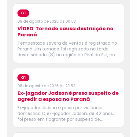
G1
09 de agosto de 2026 às 00:03
VÍDEO: Tornado causa destruição no
Paraná
Tempestade severa de ventos é registrada no
Paraná Um tornado foi registrado na tarde
deste sábado (8) na região de Piraí do Sul, nos
Campos Gerais do Paraná, segundo o Sistema
de Tecnologia e Monitoramento Ambiental do
Paraná (Simepar). Há relatos de casas e
estruturas destruídas, árvores e postes
G1
derrubados e propriedades sem energia
08 de agosto de 2026 às 23:52
elétrica. Vídeos registrados por moradores da
Ex-jogador Jadson é preso suspeito de
região mostram o tornado na área rural da
agredir a esposa no Paraná
cidade. Assista acima. O Simepar informou que
os vídeos apresentam características
Ex-jogador Jadson é preso por violência
compatíveis com a ocorrência do fenômeno.
doméstica O ex-jogador Jadson, de 42 anos,
A avaliação da intensidade e demais impactos
foi preso em flagrante por suspeita de
ainda está sendo realizada. ✅ Siga o canal do
violência doméstica contra a companheira em
g1 PR no WhatsApp A Defesa Civil informou que
Cambé, no Norte do Paraná. A denúncia de
uma célula de tempestade foi considerada
lesão corporal foi registrada neste sábado (8).