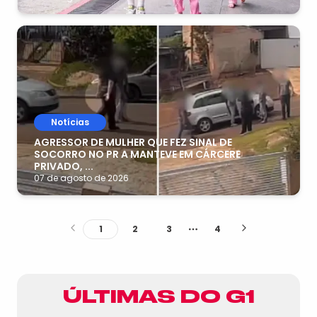
Notícias
AGRESSOR DE MULHER QUE FEZ SINAL DE
SOCORRO NO PR A MANTEVE EM CÁRCERE
PRIVADO, ...
07 de agosto de 2026
1
2
3
4
More pages
ÚLTIMAS DO G1