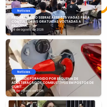
Notícias
PROGRAMA DO SEBRAE ABRE 625 VAGAS PARA
CONSULTORIAS GRATUITAS VOLTADAS A
PEQUENA...
08 de agosto de 2026
Notícias
PF PRENDE FORAGIDO POR ESQUEMA DE
ADULTERAÇÃO DE COMBUSTÍVEIS EM POSTOS DE
CURIT...
08 de agosto de 2026