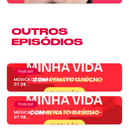
OUTROS
EPISÓDIOS
Podcast
MÚSICA DA MINHA VIDA 08H30 2ª EDIÇÃO –
07.08....
Podcast
MÚSICA DA MINHA VIDA 07H30 1ª EDIÇÃO –
07.08....