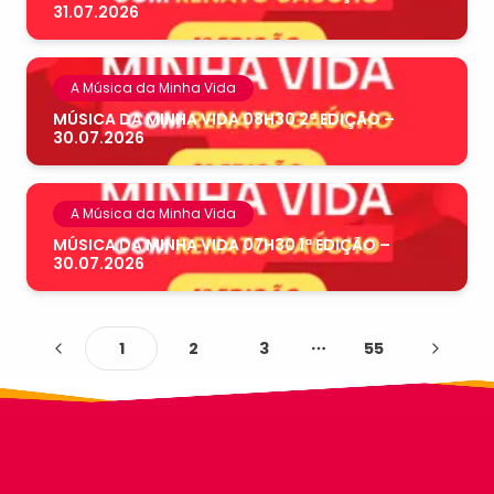
31.07.2026
A Música da Minha Vida
MÚSICA DA MINHA VIDA 08H30 2ª EDIÇÃO –
30.07.2026
A Música da Minha Vida
MÚSICA DA MINHA VIDA 07H30 1ª EDIÇÃO –
30.07.2026
1
2
3
55
More pages