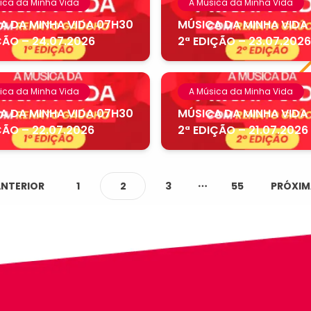
ica da Minha Vida
A Música da Minha Vida
A DA MINHA VIDA 07H30
MÚSICA DA MINHA VIDA
ÇÃO – 24.07.2026
2ª EDIÇÃO – 23.07.2026
ica da Minha Vida
A Música da Minha Vida
A DA MINHA VIDA 07H30
MÚSICA DA MINHA VIDA
ÇÃO – 22.07.2026
2ª EDIÇÃO – 21.07.2026
ANTERIOR
1
2
3
55
PRÓXIM
More pages