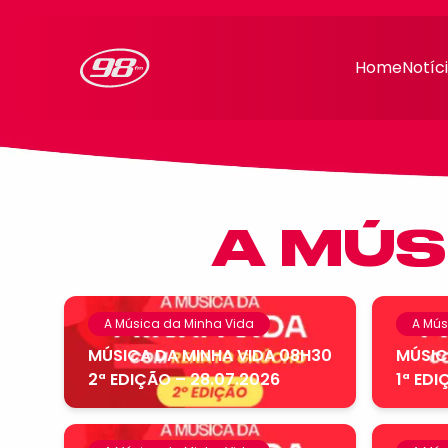
98FM Curitiba
Home
Notíc
A MÚS
A Música da Minha Vida
A Mús
MÚSICA DA MINHA VIDA 08H30
MÚSIC
2ª EDIÇÃO – 28.07.2026
1ª EDI