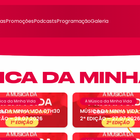
ias
Promoções
Podcasts
Programação
Galeria
ICA DA MINH
ica da Minha Vida
A Música da Minha Vida
A DA MINHA VIDA 07H30
MÚSICA DA MINHA VIDA
ÇÃO – 28.07.2026
2ª EDIÇÃO – 27.07.2026