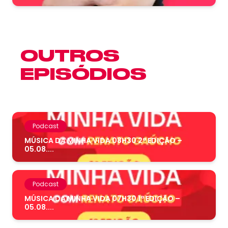
OUTROS
EPISÓDIOS
Podcast
MÚSICA DA MINHA VIDA 08H30 2ª EDIÇÃO –
05.08....
Podcast
MÚSICA DA MINHA VIDA 07H30 1ª EDIÇÃO –
05.08....