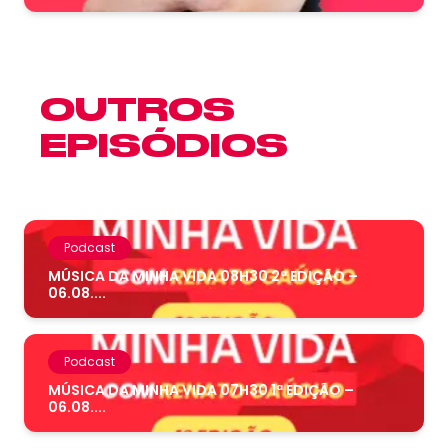
OUTROS
EPISÓDIOS
Podcast
MÚSICA DA MINHA VIDA 08H30 2ª EDIÇÃO –
06.08....
Podcast
MÚSICA DA MINHA VIDA 07H30 1ª EDIÇÃO –
06.08....