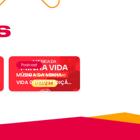
S
Podcast
MÚSICA DA MINHA
VIDA 07H30 1ª EDIÇÃO
– 06.08....