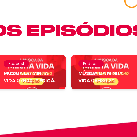
S EPISÓDIO
Podcast
Podcast
MÚSICA DA MINHA
MÚSICA DA MINHA
VIDA 07H30 1ª EDIÇÃO
VIDA 08H30 2ª
– 07.08....
EDIÇÃO – 06.08....