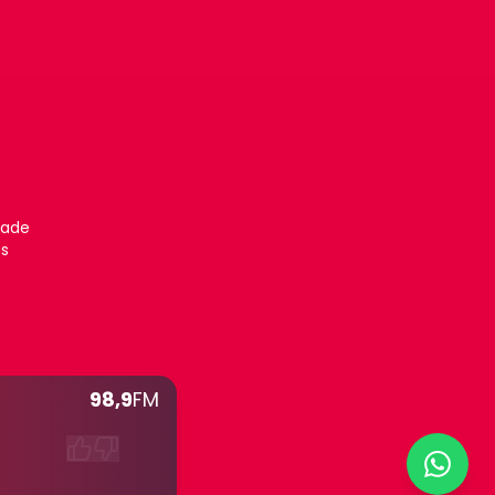
dade
es
98,9
FM