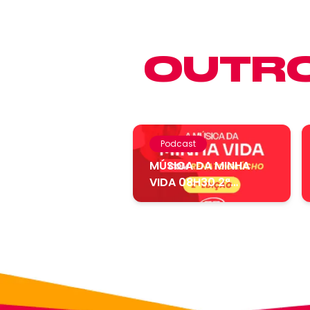
OUTRO
Podcast
MÚSICA DA MINHA
VIDA 08H30 2ª
EDIÇÃO – 07.08....