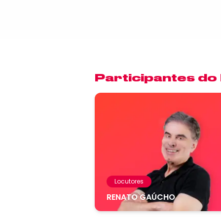
Participantes do
Locutores
RENATO GAÚCHO