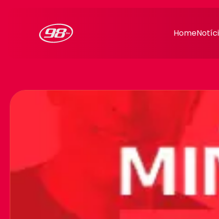
98FM Curitiba
Home
Notíc