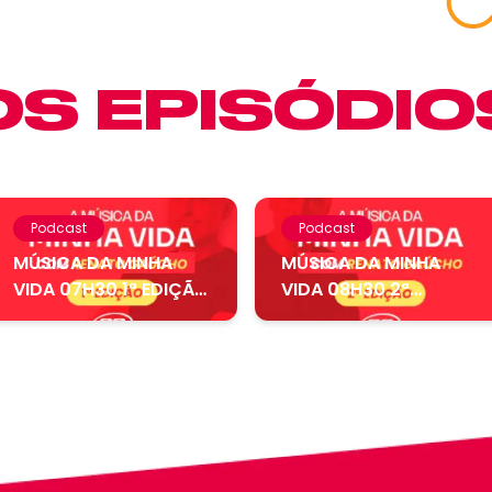
S EPISÓDIO
Podcast
Podcast
MÚSICA DA MINHA
MÚSICA DA MINHA
VIDA 07H30 1ª EDIÇÃO
VIDA 08H30 2ª
– 05.08....
EDIÇÃO – 04.08....