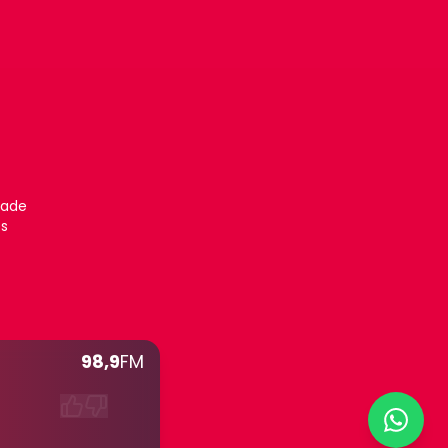
dade
es
98,9
FM