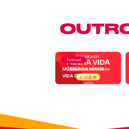
OUTRO
Podcast
MÚSICA DA MINHA
VIDA 08H30 2ª
EDIÇÃO – 05.08....