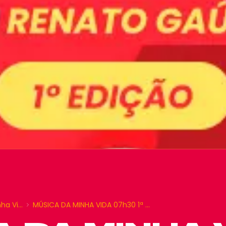
nha Vi…
MÚSICA DA MINHA VIDA 07h30 1ª …