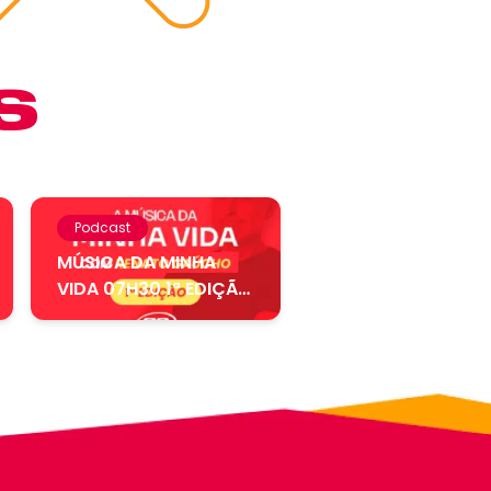
S
Podcast
MÚSICA DA MINHA
VIDA 07H30 1ª EDIÇÃO
– 04.08....