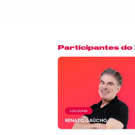
Participantes do
Locutores
RENATO GAÚCHO