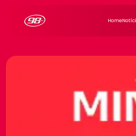
98FM Curitiba
Home
Notíc