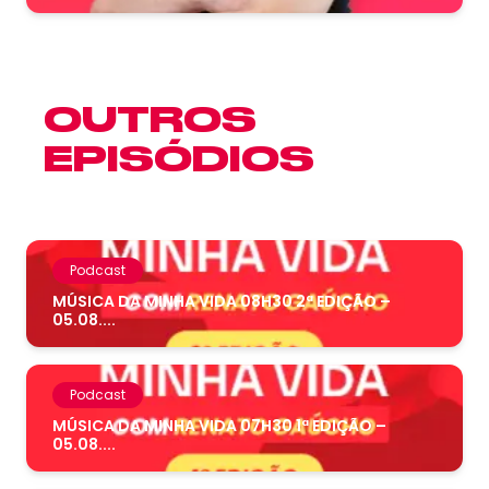
OUTROS
EPISÓDIOS
Podcast
MÚSICA DA MINHA VIDA 08H30 2ª EDIÇÃO –
05.08....
Podcast
MÚSICA DA MINHA VIDA 07H30 1ª EDIÇÃO –
05.08....