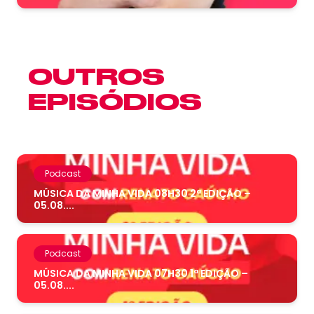
OUTROS
EPISÓDIOS
Podcast
MÚSICA DA MINHA VIDA 08H30 2ª EDIÇÃO –
05.08....
Podcast
MÚSICA DA MINHA VIDA 07H30 1ª EDIÇÃO –
05.08....