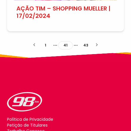
AÇÃO TIM – SHOPPING MUELLER |
17/02/2024
1
41
43
More pages
More pages
Política de Privacidade
Petição de Titulares