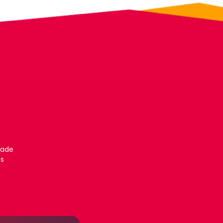
dade
es