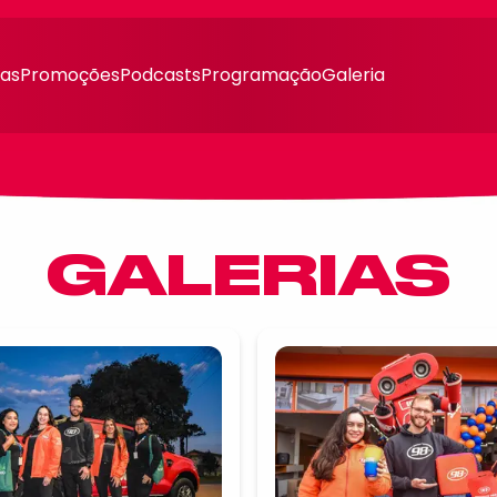
ias
Promoções
Podcasts
Programação
Galeria
GALERIAS