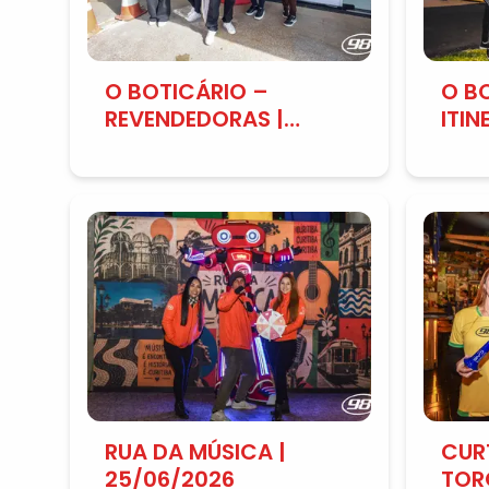
O BOTICÁRIO –
O B
REVENDEDORAS |
ITIN
26/06/2026
BOQ
26/
RUA DA MÚSICA |
CUR
25/06/2026
TOR