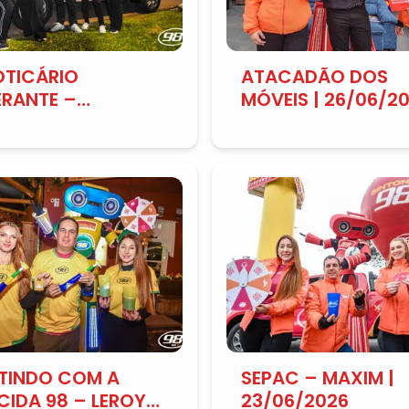
OTICÁRIO
ATACADÃO DOS
ERANTE –
MÓVEIS | 26/06/2
UEIRÃO |
06/2026
TINDO COM A
SEPAC – MAXIM |
CIDA 98 – LEROY
23/06/2026