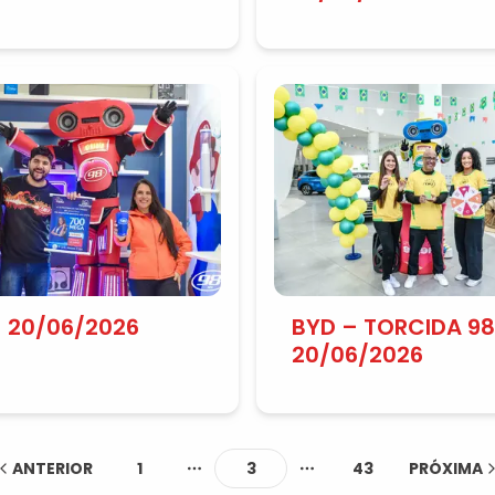
IN E BYD |
06/2026
| 20/06/2026
BYD – TORCIDA 98
20/06/2026
ANTERIOR
1
3
43
PRÓXIMA
More pages
More pages