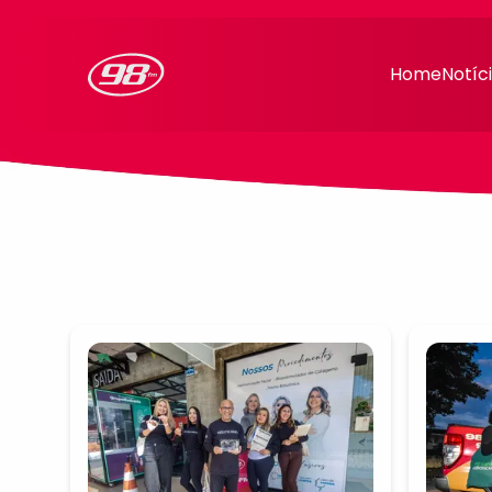
98FM Curitiba
Home
Notíc