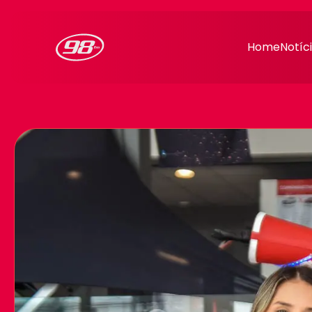
98FM Curitiba
Home
Notíc