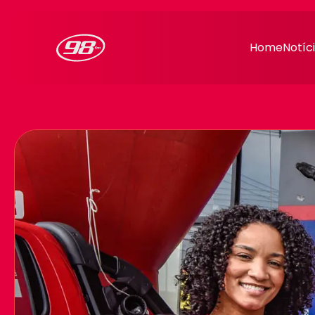
98FM Curitiba
Home
Notíc